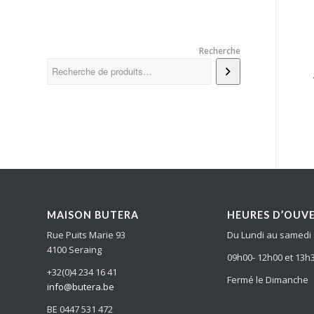
Recherche
MAISON BUTERA
HEURES D’OUV
Rue Puits Marie 93
Du Lundi au samedi
4100 Seraing
09h00- 12h00 et 13h
+32(0)4 234 16 41
Fermé le Dimanche
info@butera.be
BE 0447 531 472