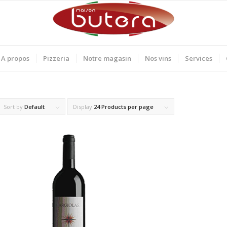
A propos
Pizzeria
Notre magasin
Nos vins
Services
Sort by
Default
Display
24 Products per page