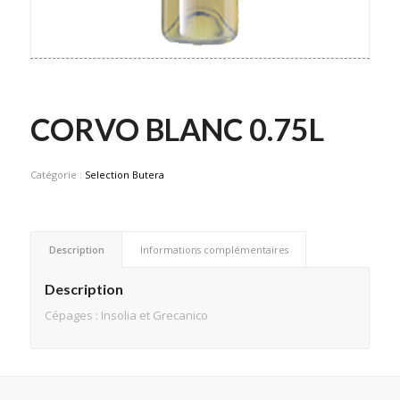
CORVO BLANC 0.75L
Catégorie :
Selection Butera
Description
Informations complémentaires
Description
Cépages :
Insolia
et
Grecanico