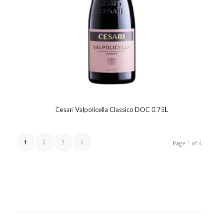
Cesari Valpolicella Classico DOC 0.75L
1
2
3
4
Page 1 of 4