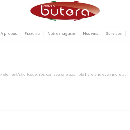
A propos
Pizzeria
Notre magasin
Nos vins
Services
ost » element/shortcode. You can see one example here and even more at