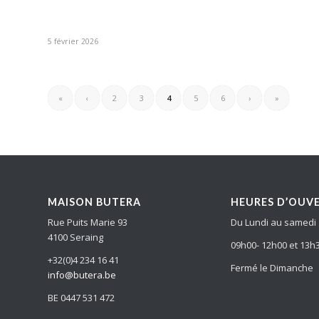
5 février 2026
«
‹
2
3
4
5
6
›
»
MAISON BUTERA
HEURES D’OUV
Rue Puits Marie 93
Du Lundi au samedi
4100 Seraing
09h00- 12h00 et 13h
+32(0)4 234 16 41
Fermé le Dimanche
info@butera.be
BE 0447 531 472