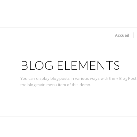
Accueil
BLOG ELEMENTS
You can display blog posts in various ways with the « Blog P
the blog main menu item of this demo.