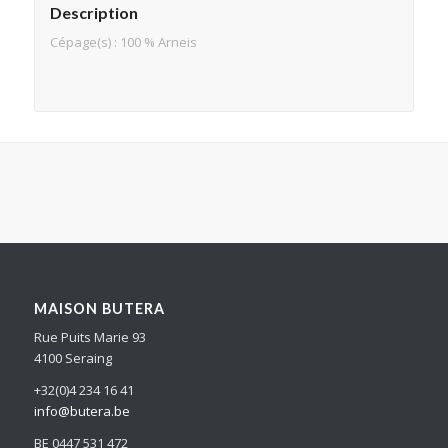
Description
Cépage(s) : 100 % Arneis
MAISON BUTERA
Rue Puits Marie 93
4100 Seraing
+32(0)4 234 16 41
info@butera.be
BE 0447 531 472