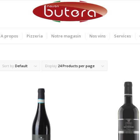
A propos
Pizzeria
Notre magasin
Nos vins
Services
Sort by
Default
Display
24 Products per page