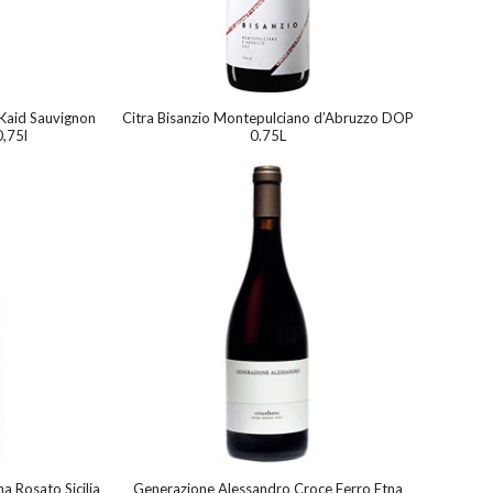
Kaid Sauvignon
Citra Bisanzio Montepulciano d’Abruzzo DOP
0,75l
0.75L
 Rosato Sicilia
Generazione Alessandro Croce Ferro Etna