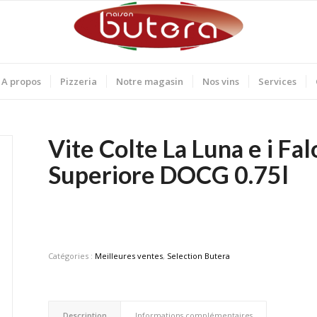
A propos
Pizzeria
Notre magasin
Nos vins
Services
Vite Colte La Luna e i Fal
Superiore DOCG 0.75l
Catégories :
Meilleures ventes
,
Selection Butera
Description
Informations complémentaires